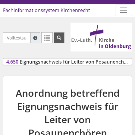
Fachinformationssystem Kirchenrecht
Logo Ev.-Luth. Kirche in Oldenb
Volltextsuche Geltendes Recht
Suche mit Platzhalter "*", Bsp. Pfarrer*, findet auch
Weitere Suchoperatoren finden Sie in unserer Hilfe.
4.650
Eignungsnachweis für Leiter von Posaunenchören (AOEignNachwPos)
Anordnung betreffend
Eignungsnachweis für
Leiter von
Posaunenchören