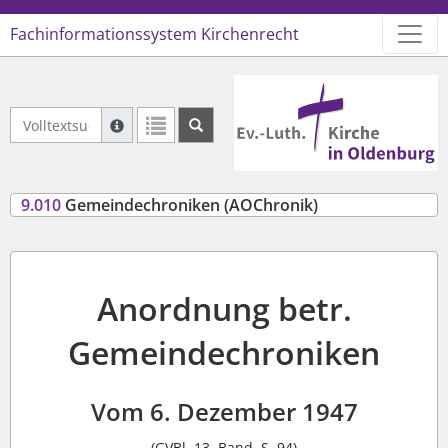
Fachinformationssystem Kirchenrecht
Logo Ev.-Luth. Kirche in Oldenb
Volltextsuche Geltendes Recht
Suche mit Platzhalter "*", Bsp. Pfarrer*, findet auch
Weitere Suchoperatoren finden Sie in unserer Hilfe.
9.010
Gemeindechroniken (AOChronik)
Anordnung betr.
Gemeindechroniken
Vom 6. Dezember 1947
(GVBl. 13. Band, S. 94)