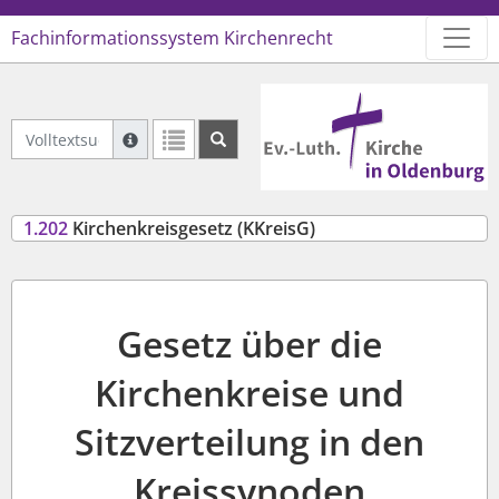
Fachinformationssystem Kirchenrecht
Logo Ev.-Luth. Kirche in Oldenb
Volltextsuche Geltendes Recht
Suche mit Platzhalter "*", Bsp. Pfarrer*, findet auch
Weitere Suchoperatoren finden Sie in unserer Hilfe.
1.202
Kirchenkreisgesetz (KKreisG)
Gesetz über die
Kirchenkreise und
Sitzverteilung in den
Kreissynoden