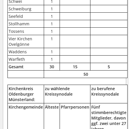
Schwei
1
Schweiburg
1
Seefeld
1
Stollhamm
1
Tossens
1
Vier Kirchen
1
Ovelgönne
Waddens
1
Warfleth
1
Gesamt
30
15
5
50
Kirchenkreis
zu wählende
zu berufene
Oldenburger
Kreissynodale
Kreissynodale
Münsterland:
Kirchengemeinde
Älteste
Pfarrpersonen
Fünf
stimmberechtigte
Mitglieder, davon
ggf. zwei unter 27
Jahren