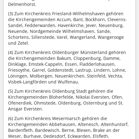
Delmenhorst.
(3)
Zum Kirchenkreis Friesland-Wilhelmshaven gehören
die Kirchengemeinden Accum, Bant, Bockhorn, Cleverns-
Sandel, Fedderwarden, Havenkirche, Jever, Neuenburg,
Neuende, Nordgemeinde Wilhelmshaven, Sande,
Schortens, Sillenstede, Varel, Wangerland, Wangerooge
und Zetel.
(4)
Zum Kirchenkreis Oldenburger Münsterland gehören
die Kirchengemeinden Bakum, Cloppenburg, Damme,
Dinklage, Emstek-Cappeln, Essen, Fladderlohausen,
Friesoythe, Garrel, Goldenstedt, Lastrup, Lindern, Lohne,
Löningen, Molbergen, Neuenkirchen, Steinfeld, Vechta,
Visbek-Langförden und Wulfenau.
(5)
Zum Kirchenkreis Oldenburg Stadt gehören die
Kirchengemeinden Bloherfelde, Nikolai Eversten, Ofen,
Ofenerdiek, Ohmstede, Oldenburg, Osternburg und St.
Ansgar Eversten.
(6)
Zum Kirchenkreis Wesermarsch gehören die
Kirchengemeinden Abbehausen, Altenesch, Altenhuntorf,
Bardenfleth, Bardewisch, Berne, Blexen, Brake an der
Weser, Burhave, Dedesdorf, Eckwarden, Elsfleth,