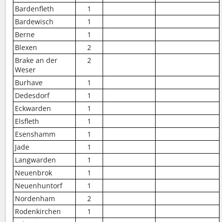
Bardenfleth
1
Bardewisch
1
Berne
1
Blexen
2
Brake an der
2
Weser
Burhave
1
Dedesdorf
1
Eckwarden
1
Elsfleth
1
Esenshamm
1
Jade
1
Langwarden
1
Neuenbrok
1
Neuenhuntorf
1
Nordenham
2
Rodenkirchen
1