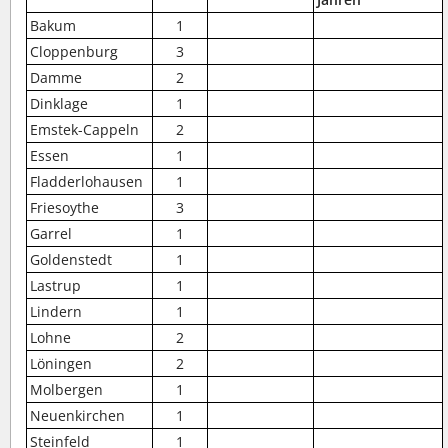
Bakum
1
Cloppenburg
3
Damme
2
Dinklage
1
Emstek-Cappeln
2
Essen
1
Fladderlohausen
1
Friesoythe
3
Garrel
1
Goldenstedt
1
Lastrup
1
Lindern
1
Lohne
2
Löningen
2
Molbergen
1
Neuenkirchen
1
Steinfeld
1