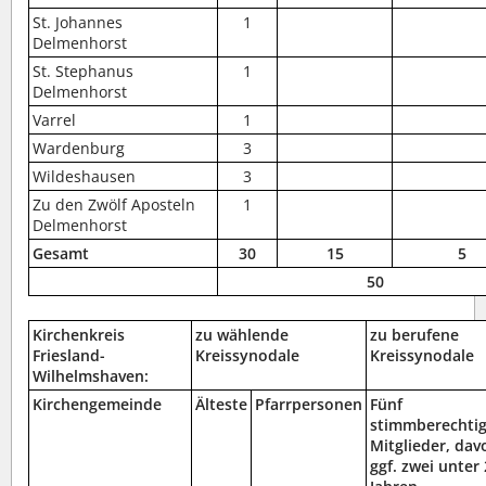
St. Johannes
1
Delmenhorst
St. Stephanus
1
Delmenhorst
Varrel
1
Wardenburg
3
Wildeshausen
3
Zu den Zwölf Aposteln
1
Delmenhorst
Gesamt
30
15
5
50
Kirchenkreis
zu wählende
zu berufene
Friesland-
Kreissynodale
Kreissynodale
Wilhelmshaven:
Kirchengemeinde
Älteste
Pfarrpersonen
Fünf
stimmberechtig
Mitglieder, dav
ggf. zwei unter