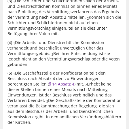
(3)
Die Schlichter und Schlichterinnen sollen der Arbeits-
1
und Dienstrechtlichen Kommission binnen eines Monats
nach Einleitung des Vermittlungsverfahrens das Ergebnis
der Vermittlung nach Absatz 2 mitteilen.
Konnten sich die
2
Schlichter und Schlichterinnen nicht auf einen
Vermittlungsvorschlag einigen, teilen sie dies unter
Beifügung ihrer Voten mit.
(4)
Die Arbeits- und Dienstrechtliche Kommission
1
verhandelt und beschließt unverzüglich über das
Vermittlungsergebnis.
Bei ihrer Entscheidung ist sie
2
jedoch nicht an den Vermittlungsvorschlag oder die Voten
gebunden.
(5)
Die Geschäftsstelle der Konföderation teilt den
1
Beschluss nach Absatz 4 den zu Einwendungen
berechtigten Stellen (
§ 14 Absatz 4
) mit.
Erhebt keine
2
dieser Stellen binnen eines Monats nach Mitteilung
Einwendungen, ist der Beschluss verbindlich und das
Verfahren beendet.
Die Geschäftsstelle der Konföderation
3
veranlasst die Bekanntmachung der Regelung, die sich
aus dem Beschluss der Arbeits- und Dienstrechtlichen
Kommission ergibt, in den amtlichen Verkündungsblättern
der Kirchen.