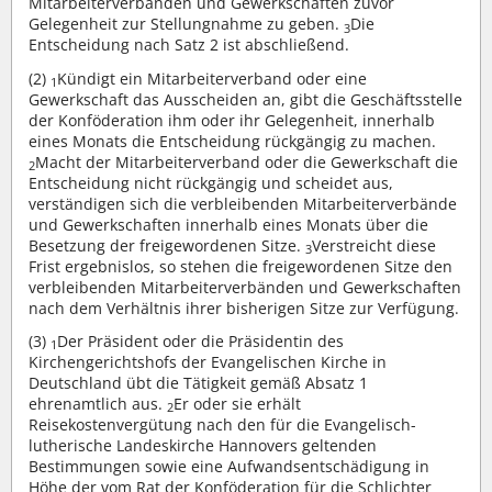
Mitarbeiterverbänden und Gewerkschaften zuvor
Gelegenheit zur Stellungnahme zu geben.
Die
3
Entscheidung nach Satz 2 ist abschließend.
(2)
Kündigt ein Mitarbeiterverband oder eine
1
Gewerkschaft das Ausscheiden an, gibt die Geschäftsstelle
der Konföderation ihm oder ihr Gelegenheit, innerhalb
eines Monats die Entscheidung rückgängig zu machen.
Macht der Mitarbeiterverband oder die Gewerkschaft die
2
Entscheidung nicht rückgängig und scheidet aus,
verständigen sich die verbleibenden Mitarbeiterverbände
und Gewerkschaften innerhalb eines Monats über die
Besetzung der freigewordenen Sitze.
Verstreicht diese
3
Frist ergebnislos, so stehen die freigewordenen Sitze den
verbleibenden Mitarbeiterverbänden und Gewerkschaften
nach dem Verhältnis ihrer bisherigen Sitze zur Verfügung.
(3)
Der Präsident oder die Präsidentin des
1
Kirchengerichtshofs der Evangelischen Kirche in
Deutschland übt die Tätigkeit gemäß Absatz 1
ehrenamtlich aus.
Er oder sie erhält
2
Reisekostenvergütung nach den für die Evangelisch-
lutherische Landeskirche Hannovers geltenden
Bestimmungen sowie eine Aufwandsentschädigung in
Höhe der vom Rat der Konföderation für die Schlichter