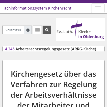
Fachinformationssystem Kirchenrecht
Logo Ev.-Luth. Kirche in Oldenb
Volltextsuche Geltendes Recht
Suche mit Platzhalter "*", Bsp. Pfarrer*, findet auch
Weitere Suchoperatoren finden Sie in unserer Hilfe.
4.345
Arbeitsrechtsregelungsgesetz (ARRG-Kirche)
Kirchengesetz über das
Verfahren zur Regelung
der Arbeitsverhältnisse
der Mitarbeiter und