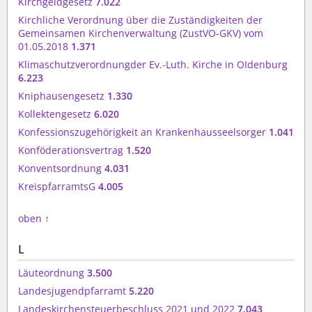
Kirchgeldgesetz
7.022
Kirchliche Verordnung über die Zuständigkeiten der
Gemeinsamen Kirchenverwaltung (ZustVO-GKV) vom
01.05.2018
1.371
Klimaschutzverordnungder Ev.-Luth. Kirche in OIdenburg
6.223
Kniphausengesetz
1.330
Kollektengesetz
6.020
Konfessionszugehörigkeit an Krankenhausseelsorger
1.041
Konföderationsvertrag
1.520
Konventsordnung
4.031
KreispfarramtsG
4.005
oben
↑
L
Läuteordnung
3.500
Landesjugendpfarramt
5.220
Landeskirchensteuerbeschluss 2021 und 2022
7.043