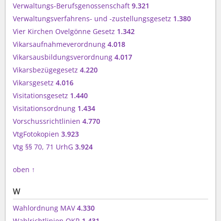
Verwaltungs-Berufsgenossenschaft
9.321
Verwaltungsverfahrens- und -zustellungsgesetz
1.380
Vier Kirchen Ovelgönne Gesetz
1.342
Vikarsaufnahmeverordnung
4.018
Vikarsausbildungsverordnung
4.017
Vikarsbezügegesetz
4.220
Vikarsgesetz
4.016
Visitationsgesetz
1.440
Visitationsordnung
1.434
Vorschussrichtlinien
4.770
VtgFotokopien
3.923
Vtg §§ 70, 71 UrhG
3.924
oben
↑
W
Wahlordnung MAV
4.330
Wahlrichtlinien OKR
1.431