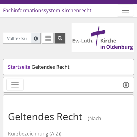
Fachinformationssystem Kirchenrecht
Logo Ev.-Luth. Kirche in Oldenb
Volltextsuche Geltendes Recht
Suche mit Platzhalter "*", Bsp. Pfarrer*, findet auch
Weitere Suchoperatoren finden Sie in unserer Hilfe.
Startseite
Geltendes Recht
Ve
Geltendes Recht
(Nach
Kurzbezeichnung (A-Z))