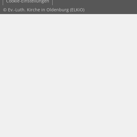
Cookie-Einstellungen
© Ev.-Luth. Kirche in Oldenburg (ELKiO)