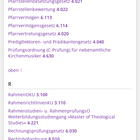
Pfarrstellenbesetzungsgesetz
4.021
Pfarrstellenbewertung
4.022
Pfarrvermögen
6.113
Pfarrvermögensgesetz
6.114
Pfarrvertretungsgesetz
4.020
Predigtlektoren- und Prädikantengesetz
4.040
Prüfungsordnung (C-Prüfung) für nebenamtliche
Kirchenmusiker
4.630
oben
↑
R
RahmenOKU
3.100
RahmenrichtlinienKU
3.110
Rahmenstudien- u. RahmenprüfungsO
Weiterbildungsstudiengang »Master of Theological
Studies«
4.221
Rechnungsprüfungsgesetz
6.030
Rechtshofordnung
8.010